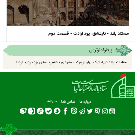
مستند بلند - تارعشق، پود ارادت - قسمت دوم
نماه
پرطرفدارترین
مقامات ارشد دیپلماتیک ایران از موکب «شهدای دهشیر» استان یزد بازدید کردند
درباره ما
تماس باما
خبرنامه